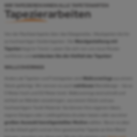
WIR TAPEZIEREN IHNEN ALLE TAPETENARTEN
Tapezierarbeiten
Von der Raufasertapete über das Glasgewebe, Vliestapeten bis hin
zu hochwertigen Seidentapeten. Die
Wandgestaltung mit
Tapeten
liegt im Trend. Lassen Sie sich von uns neue Muster
vorführen und
entdecken Sie die Vielfalt der Tapeten
!
WALLCOVERINGS
Anders als Tapeten und Fototapeten sind
Wallcoverings
aus einem
Stück gefertigt. Wir nennen es auch
nahtloses
Wanddesign – bis zu
5 Meter hoch und 50 Meter breit. Wallcoverings sind schnell und
einfach an Wänden anzubringen, aus einem Stück und aus
hochwertigem Textil-Material. Sie können Ihre eigenen Ideen,
eigene Designs oder Lieblingsfotos drucken lassen oder aus einer
großen Auswahl bereitgestellter Motive
wählen. Bevor es aber
an die Arbeit geht und wir Ihre gewünschte Tapete an Ihre Wand
bringen, bereiten wir diese auf. Mit den Produkten von
Keim und