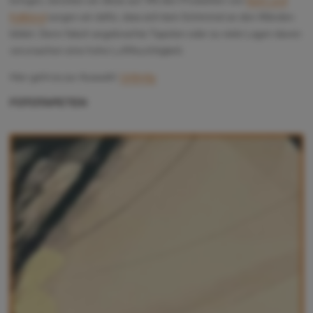
Kalkkind
sorgen wir dafür, dass sich kein Schimmel an den Wänden
bildet. Denn falsch angebrachte Tapeten oder zu viele Lagen davon
verursachen eine hohe Luftfeuchtigkeit.
Hier geht es zur Auswahl:
Unlimity
FOTOTAPETEN