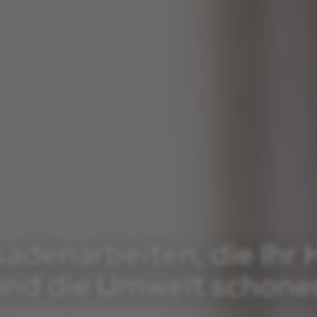
sadenarbeiten, die Ihr 
und die Umwelt schone