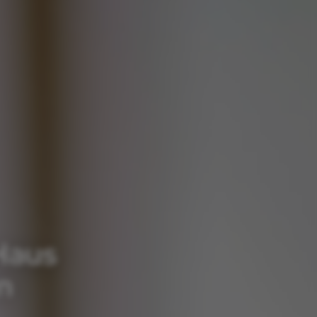
Haus
n